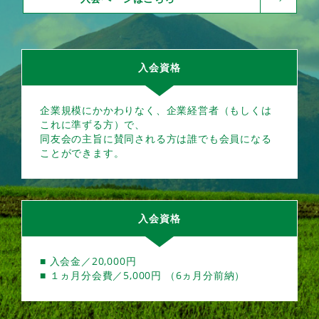
入会資格
企業規模にかかわりなく、企業経営者（もしくは
これに準ずる方）で、
同友会の主旨に賛同される方は誰でも会員になる
ことができます。
入会資格
■ 入会金／20,000円
■ １ヵ月分会費／5,000円 （6ヵ月分前納）