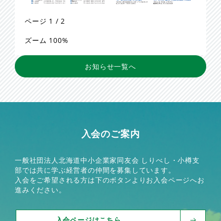
ページ
1
/
2
ズーム
100%
お知らせ一覧へ
入会のご案内
一般社団法人北海道中小企業家同友会 しりべし・小樽支
部では共に学ぶ経営者の仲間を募集しています。
入会をご希望される方は下のボタンよりお入会ページへお
進みください。
入会ページはこちら