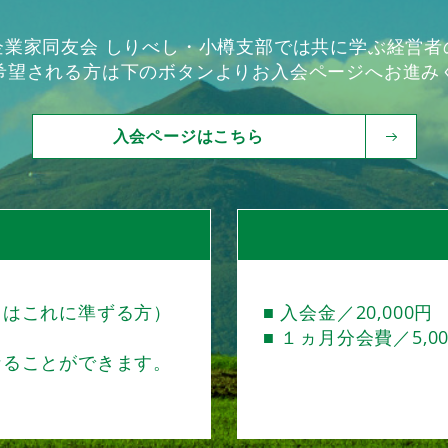
企業家同友会 しりべし・小樽支部では共に学ぶ経営者
希望される方は下のボタンよりお入会ページへお進み
入会ページはこちら
くはこれに準ずる方）
■ 入会金／20,000円
■ １ヵ月分会費／5,0
なることができます。