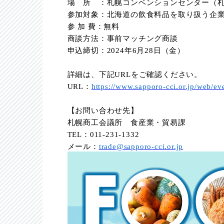
場 所 ：札幌コンベンションセンター（
参加対象：北海道の飲食料品を取り扱う企
参 加 費：無料
商談方法：事前マッチング商談
申込締切：
2024
年
6
月
28
日（金）
詳細は、下記
URL
をご確認ください。
URL
：
https://www.sapporo-cci.or.jp/web/e
【お問い合わせ先】
札幌商工会議所 食産業・貿易課
TEL
：
011-231-1332
メール：
trade@sapporo-cci.or.jp