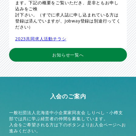
ます。下記の概要をご覧いただき、是非ともお申し
込みをご検
討下さい。（すでに求人誌に申し込まれている方は
登録は済んでいますが、Jobway登録は別途行ってく
ださい）
2023共同求人活動チラシ
お知らせ一覧へ
入会のご案内
一般社団法人北海道中小企業家同友会 しりべし・小樽支
部では共に学ぶ経営者の仲間を募集しています。
入会をご希望される方は下のボタンよりお入会ページへお
進みください。