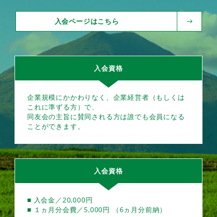
入会ページはこちら
入会資格
企業規模にかかわりなく、企業経営者（もしくは
これに準ずる方）で、
同友会の主旨に賛同される方は誰でも会員になる
ことができます。
入会資格
■ 入会金／20,000円
■ １ヵ月分会費／5,000円 （6ヵ月分前納）